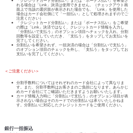
「クレジットカード分割払い」または「ボーナス払い」を希望さ
れる場合は「Link」決済は使用できません。（チェックアウト画
面上で当該の選択肢が表示された場合でも、「Link」を使用した
場合はカード会社側にて「一括払い」として処理されますのでご
注意ください）
「クレジットカード分割払い」または「ボーナス払い」をご希望
の際は「Link」決済ではなく、クレジットカード情報を入力し
「分割払いで支払う」のオプション項目へチェックを入れ、分割
回数等を設定していただき、「支払う」をタップしてお支払いを
完了してください。
分割払いを希望されず、一括決済の場合は「分割払いで支払う」
のオプション項目のチェックを外し、「支払う」をタップしてお
支払いを完了してください。
＜ご注意ください＞
分割手数料についてはそれぞれのカード会社によって異なりま
す。また、分割手数料はお客さまのご負担になります。あらかじ
めカード会社にてご確認いただきますようお願いいたします。
カード情報入力時に「分割払いで支払う」のオプション項目が表
示されない場合はそのカードでの分割払いは承りいたしかねま
す。分割払いに対応したクレジットカードをご使用ください。
銀行一括振込